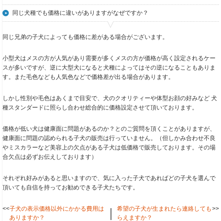
同じ犬種でも価格に違いがありますがなぜですか？
同じ兄弟の子犬によっても価格に差がある場合がございます。
小型犬はメスの方が人気があり需要が多くメスの方が価格が高く設定されるケー
スが多いですが、逆に大型犬になると犬種によってはその逆になることもありま
す。また毛色なども人気色などで価格差が出る場合があります。
しかし性別や毛色はあくまで目安で、犬のクオリティーや体型お顔の好みなど 犬
種スタンダードに照らし合わせ総合的に価格設定させて頂いております。
価格が低い犬は健康面に問題があるのか？とのご質問を頂くことがありますが、
健康面に問題の認められる子犬の販売は行っていません。（但しかみ合わせ不良
やミスカラーなど美容上の欠点がある子犬は低価格で販売しております。その場
合欠点は必ずお伝えしております）
それぞれ好みがあると思いますので、気に入った子犬であればどの子犬を選んで
頂いても自信を持ってお勧めできる子犬たちです。
<<
子犬の表示価格以外にかかる費用は
希望の子犬が生まれたら連絡しても
>>
｜
ありますか？
らえますか？